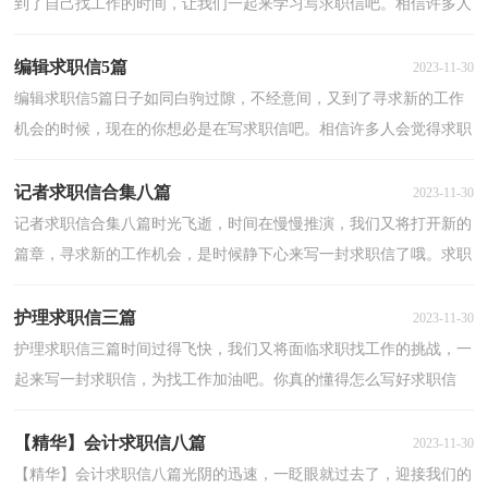
到了自己找工作的时间，让我们一起来学习写求职信吧。相信许多人
会觉得求职信很难写吧，以下是小编精心整理的汽车求...
编辑求职信5篇
2023-11-30
编辑求职信5篇日子如同白驹过隙，不经意间，又到了寻求新的工作
机会的时候，现在的你想必是在写求职信吧。相信许多人会觉得求职
信很难写吧，以下是小编收集整理的编辑求职信5篇，欢迎...
记者求职信合集八篇
2023-11-30
记者求职信合集八篇时光飞逝，时间在慢慢推演，我们又将打开新的
篇章，寻求新的工作机会，是时候静下心来写一封求职信了哦。求职
信怎么写才不会千篇一律呢？下面是小编整理的记者求职...
护理求职信三篇
2023-11-30
护理求职信三篇时间过得飞快，我们又将面临求职找工作的挑战，一
起来写一封求职信，为找工作加油吧。你真的懂得怎么写好求职信
吗？下面是小编精心整理的护理求职信3篇，仅供参考，欢迎...
【精华】会计求职信八篇
2023-11-30
【精华】会计求职信八篇光阴的迅速，一眨眼就过去了，迎接我们的