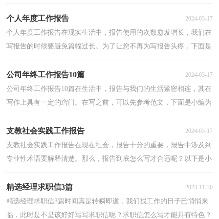
整理的档案检查工作报告，仅供参考，希望能够帮助到大...
个人年度工作报告
2024-03-17
个人年度工作报告在现实生活中，报告使用的次数愈发增长，我们在
写报告的时候要避免篇幅过长。为了让您不再为写报告头疼，下面是
小编收集整理的个人年度工作报告，欢迎大家分享。个...
公司年终工作报告10篇
2024-03-17
公司年终工作报告10篇在生活中，报告与我们的生活紧密相连，其在
写作上具有一定的窍门。在写之前，可以先参考范文，下面是小编为
大家整理的公司年终工作报告，供大家参考借鉴，希望可以...
支教社会实践工作报告
2024-03-17
支教社会实践工作报告在现在社会，报告十分的重要，报告中涉及到
专业性术语要解释清楚。那么，报告到底怎么写才合适呢？以下是小
编为大家整理的支教社会实践工作报告，供大家参考借鉴...
精选经理求职信3篇
2023-11-30
精选经理求职信3篇时间真是转瞬即逝，我们找工作的日子已悄悄来
临，此时是不是该好好写写求职信呢？求职信怎么写才能具有特色？